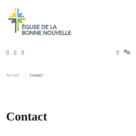
Aller
au
contenu
Évangélique, baptiste – 9 rue des Charpentiers, 68100 Mulhouse
Église de La Bonne Nouvelle
Accueil
Contact
Contact