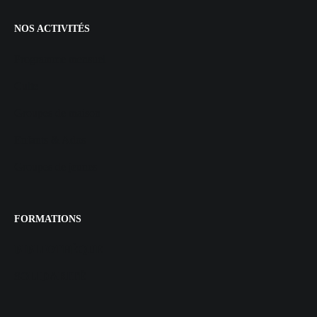
NOS ACTIVITÉS
Programme mensuel
Culte
Groupes de maison
Enfants & Ados
Groupes de jeunes
FORMATIONS
BIBLIOTHÈQUE
SOLIDARITÉ