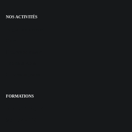
NOS ACTIVITÉS
Programme mensuel
Culte
Groupes de maison
Enfants & Ados
Groupes de jeunes
FORMATIONS
BIBLIOTHÈQUE
SOLIDARITÉ