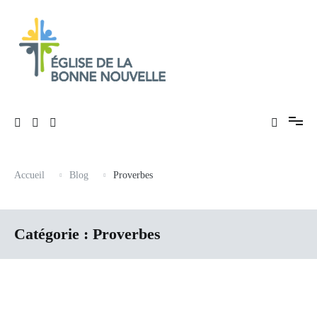
Aller
au
contenu
Évangélique, baptiste – 9 rue des Charpentiers, 68100 Mulhouse
Église de La Bonne Nouvelle
Accueil
Blog
Proverbes
Catégorie :
Proverbes