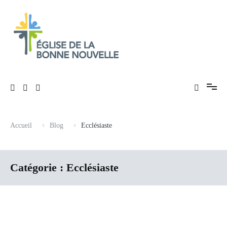
Aller
au
contenu
Évangélique, baptiste – 9 rue des Charpentiers, 68100 Mulhouse
Église de La Bonne Nouvelle
Accueil
Blog
Ecclésiaste
Catégorie :
Ecclésiaste