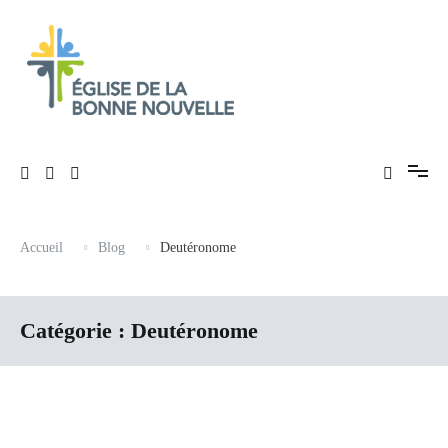
Aller
au
contenu
Évangélique, baptiste – 9 rue des Charpentiers, 68100 Mulhouse
Église de La Bonne Nouvelle
Accueil
Blog
Deutéronome
Catégorie :
Deutéronome