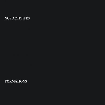
Notre histoire
NOS ACTIVITÉS
Programme mensuel
Culte
Groupes de maison
Enfants & Ados
Groupes de jeunes
FORMATIONS
BIBLIOTHÈQUE
SOLIDARITÉ