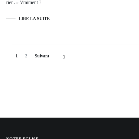
rien. » Vraiment ?
LIRE LA SUITE
Navigation
Page
Page
1
2
Suivant
des
articles