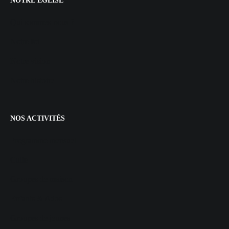
NOTRE EGLISE
Qui sommes-nous ?
Notre foi
Notre vision
Notre histoire
NOS ACTIVITÉS
Programme mensuel
Culte
Groupes de maison
Enfants & Ados
Groupes de jeunes