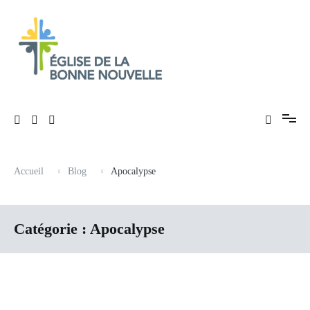
Aller
au
contenu
Évangélique, baptiste – 9 rue des Charpentiers, 68100 Mulhouse
Église de La Bonne Nouvelle
Accueil
Blog
Apocalypse
Catégorie :
Apocalypse