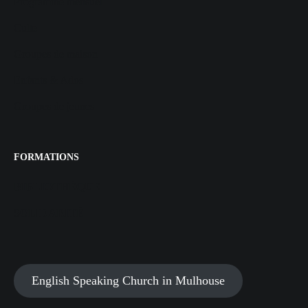
Programme mensuel
Culte
Groupes de maison
Enfants & Ados
Groupes de jeunes
FORMATIONS
BIBLIOTHÈQUE
SOLIDARITÉ
English Speaking Church in Mulhouse