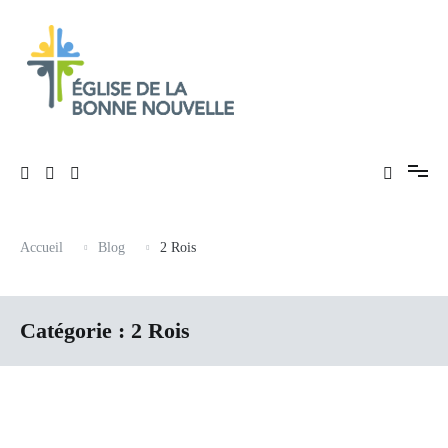
Aller
au
contenu
Évangélique, baptiste – 9 rue des Charpentiers, 68100 Mulhouse
Église de La Bonne Nouvelle
Accueil
Blog
2 Rois
Catégorie :
2 Rois